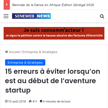
Sénégal: marche symbolique à Dakar contre les violences policières
Menu
R
Accueil
/
Entreprise & Stratégies
Entreprise & Stratégies
15 erreurs à éviter lorsqu’on
est au début de l’aventure
startup
10 août 2018
411
4 minutes de lecture