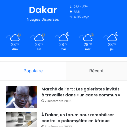
Dakar
28º - 27º
86%
4.95 km/h
Nuages Dispersés
28
28
28
28
28
℃
℃
℃
℃
℃
dim
lun
mar
mer
jeu
Populaire
Récent
Marché de l’art : Les galeristes invités
à travailler dans « un cadre commun »
7 septembre 2016
À Dakar, un forum pour remobiliser
contre la poliomyélite en Afrique
11 décembre 2022